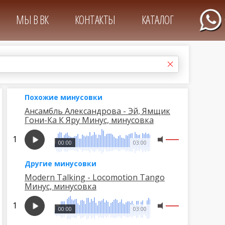
МЫ В ВК
КОНТАКТЫ
КАТАЛОГ
Похожие минусовки
Ансамбль Александрова - Эй, Ямщик
Гони-Ка К Яру Минус, минусовка
00:00
03:00
Другие минусовки
Modern Talking - Locomotion Tango
Минус, минусовка
00:00
03:00