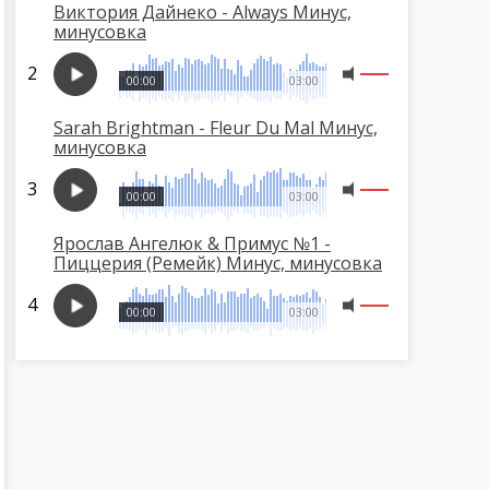
Виктория Дайнеко - Always Минус,
минусовка
00:00
03:00
Sarah Brightman - Fleur Du Mal Минус,
минусовка
00:00
03:00
Ярослав Ангелюк & Примус №1 -
Пиццерия (Ремейк) Минус, минусовка
00:00
03:00