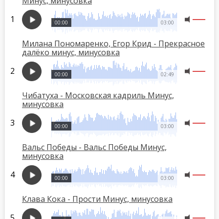
Минус, минусовка
00:00
03:00
Милана Пономаренко, Егор Крид - Прекрасное
далёко минус, минусовка
00:00
02:49
Чибатуха - Московская кадриль Минус,
минусовка
00:00
03:00
Вальс Победы - Вальс Победы Минус,
минусовка
00:00
03:00
Клава Кока - Прости Минус, минусовка