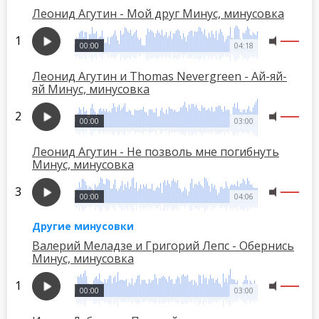
Леонид Агутин - Мой друг Минус, минусовка
00:00
04:18
Леонид Агутин и Thomas Nevergreen - Ай-яй-
яй Минус, минусовка
00:00
03:00
Леонид Агутин - Не позволь мне погибнуть
Минус, минусовка
00:00
04:06
Другие минусовки
Валерий Меладзе и Григорий Лепс - Обернись
Минус, минусовка
00:00
03:00