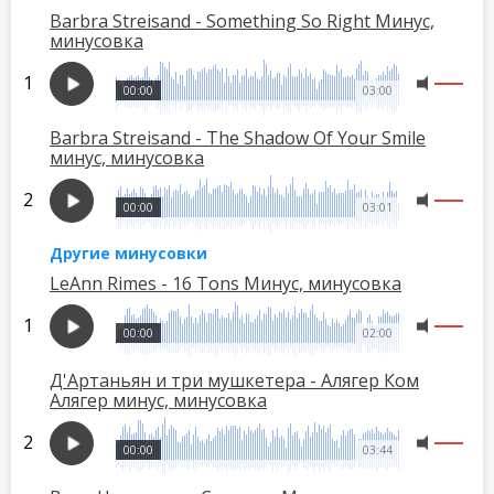
Barbra Streisand - Something So Right Минус,
минусовка
00:00
03:00
Barbra Streisand - The Shadow Of Your Smile
минус, минусовка
00:00
03:01
Другие минусовки
LeAnn Rimes - 16 Tons Минус, минусовка
00:00
02:00
Д'Артаньян и три мушкетера - Алягер Ком
Алягер минус, минусовка
00:00
03:44