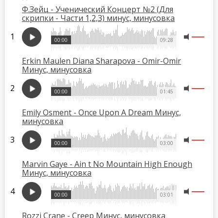
Ф.Зейц - Ученический Концерт №2 (Для
скрипки - Части 1,2,3) минус, минусовка
00:00
09:28
Erkin Maulen Diana Sharapova - Omir-Omir
Минус, минусовка
00:00
01:45
Emily Osment - Once Upon A Dream Минус,
минусовка
00:00
03:00
Marvin Gaye - Ain t No Mountain High Enough
Минус, минусовка
00:00
03:01
Rozzi Crane - Creep Минус, минусовка