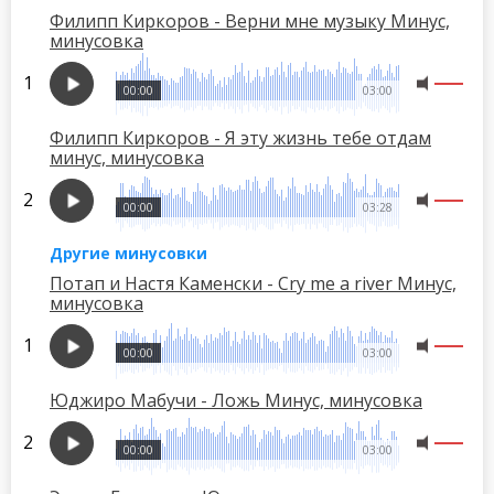
Филипп Киркоров - Верни мне музыку Минус,
минусовка
00:00
03:00
Филипп Киркоров - Я эту жизнь тебе отдам
минус, минусовка
00:00
03:28
Другие минусовки
Потап и Настя Каменски - Cry me a river Минус,
минусовка
00:00
03:00
Юджиро Мабучи - Ложь Минус, минусовка
00:00
03:00