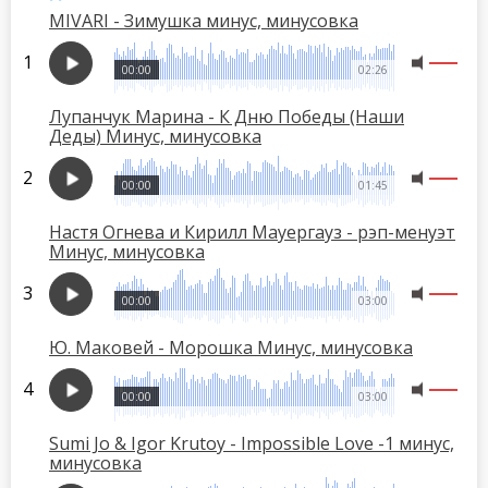
MIVARI - Зимушка минус, минусовка
00:00
02:26
Лупанчук Марина - К Дню Победы (Наши
Деды) Минус, минусовка
00:00
01:45
Настя Огнева и Кирилл Мауергауз - рэп-менуэт
Минус, минусовка
00:00
03:00
Ю. Маковей - Морошка Минус, минусовка
00:00
03:00
Sumi Jo & Igor Krutoy - Impossible Love -1 минус,
минусовка