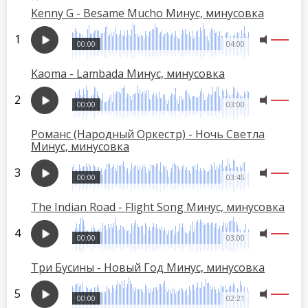
Kenny G - Besame Mucho Минус, минусовка
00:00
04:00
Kaoma - Lambada Минус, минусовка
00:00
03:00
Романс (Народный Оркестр) - Ночь Светла
Минус, минусовка
00:00
03:45
The Indian Road - Flight Song Минус, минусовка
00:00
03:00
Три Бусины - Новый Год Минус, минусовка
00:00
02:21