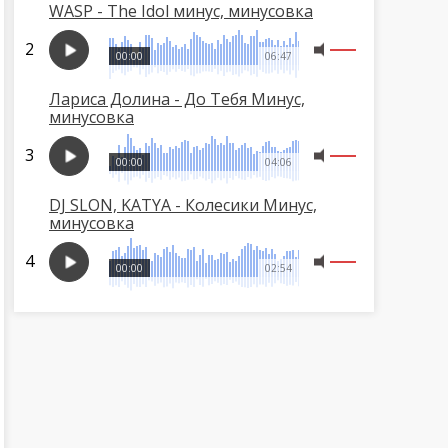
WASP - The Idol минус, минусовка
00:00
06:47
Лариса Долина - До Тебя Минус,
минусовка
00:00
04:06
DJ SLON, KATYA - Колесики Минус,
минусовка
00:00
02:54