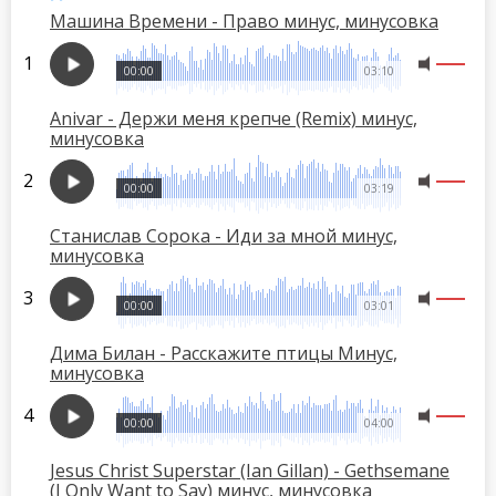
Машина Времени - Право минус, минусовка
00:00
03:10
Anivar - Держи меня крепче (Remix) минус,
минусовка
00:00
03:19
Станислав Сорока - Иди за мной минус,
минусовка
00:00
03:01
Дима Билан - Расскажите птицы Минус,
минусовка
00:00
04:00
Jesus Christ Superstar (Ian Gillan) - Gethsemane
(I Only Want to Say) минус, минусовка