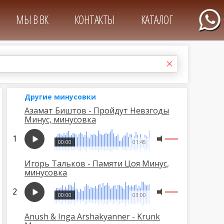
МЫ В ВК
КОНТАКТЫ
КАТАЛОГ
Другие минусовки
Азамат Биштов - Пройдут Невзгоды
Минус, минусовка
00:00
01:45
Игорь Тальков - Памяти Цоя Минус,
минусовка
00:00
03:00
Anush & Inga Arshakyanner - Krunk