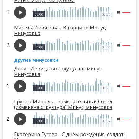
моряк Минус, минусовка
00:00
03:00
Марина Девятова - В горнице Минус,
минусовка
00:00
03:00
Другие минусовки
Дети - Девица во саду гуляла минус,
минусовка
00:00
02:20
Группа Мишель - Замечательный Сосед
(изменена структура) Минус, минусовка
00:00
02:37
Екатерина Гусева - С днём рождения, солдат!