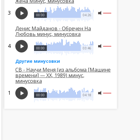
Жена Минус, минусовка
00:00
04:26
Денис Майданов - Обречен На
Любовь минус, минусовка
00:00
03:46
Другие минусовки
СВ - Научи Меня (из альбома [Машине
времени] — ХХ, 1989) минус,
минусовка
00:00
04:18