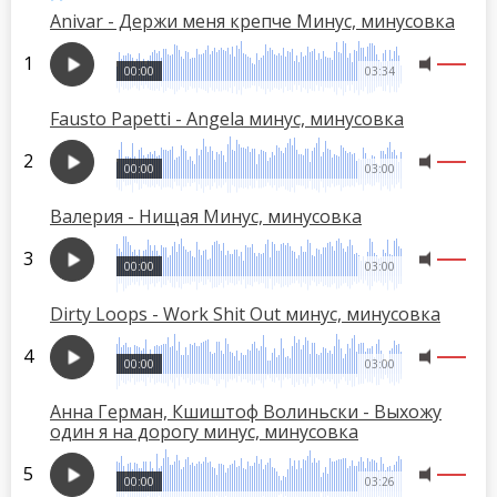
Anivar - Держи меня крепче Минус, минусовка
00:00
03:34
Fausto Papetti - Angela минус, минусовка
00:00
03:00
Валерия - Нищая Минус, минусовка
00:00
03:00
Dirty Loops - Work Shit Out минус, минусовка
00:00
03:00
Анна Герман, Кшиштоф Волиньски - Выхожу
один я на дорогу минус, минусовка
00:00
03:26