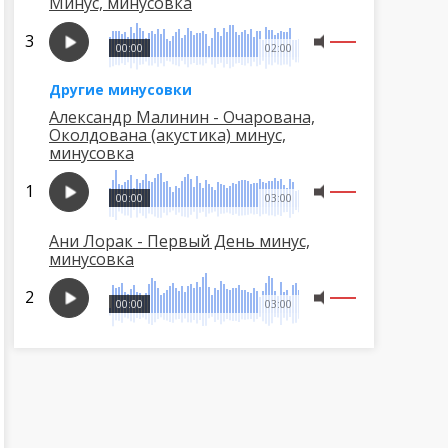
Минус, минусовка
00:00
02:00
Другие минусовки
Александр Малинин - Очарована,
Околдована (акустика) минус,
минусовка
00:00
03:00
Ани Лорак - Первый День минус,
минусовка
00:00
03:00