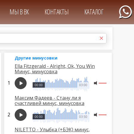
МЫ В ВК
КОНТАКТЫ
КАТАЛОГ
Другие минусовки
Ella Fitzgerald - Alright, Ok, You Win
Минус, минусовка
00:00
03:00
Максим Фадеев - Стану ли я
счастливей минус, минусовка
00:00
03:50
NILETTO - Улыбка (+БЭК) минус,