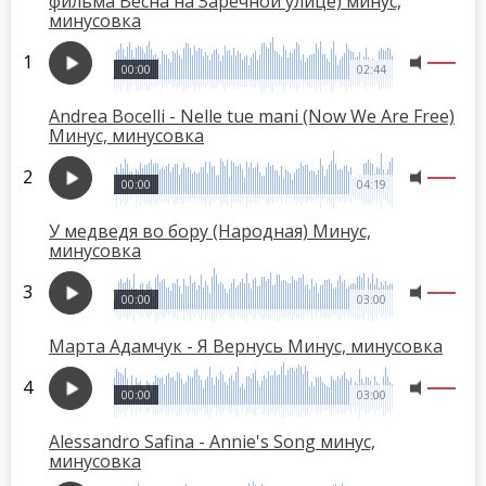
фильма Весна на Заречной улице) минус,
минусовка
00:00
02:44
Andrea Bocelli - Nelle tue mani (Now We Are Free)
Минус, минусовка
00:00
04:19
У медведя во бору (Народная) Минус,
минусовка
00:00
03:00
Марта Адамчук - Я Вернусь Минус, минусовка
00:00
03:00
Alessandro Safina - Annie's Song минус,
минусовка