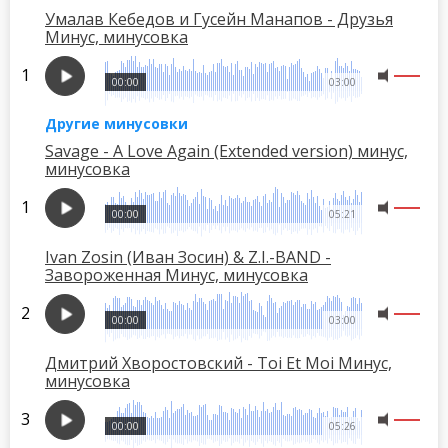
Умалав Кебедов и Гусейн Манапов - Друзья
Минус, минусовка
00:00
03:00
Другие минусовки
Savage - A Love Again (Extended version) минус,
минусовка
00:00
05:21
Ivan Zosin (Иван Зосин) & Z.I.-BAND -
Завороженная Минус, минусовка
00:00
03:00
Дмитрий Хворостовский - Toi Et Moi Минус,
минусовка
00:00
05:26