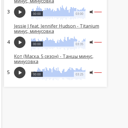
минус, минусовка
00:00
03:00
Jessie J feat. Jennifer Hudson - Titanium
минус, минусовка
00:00
03:35
Кот (Маска. 5 сезон) - Танцы минус,
минусовка
00:00
03:25