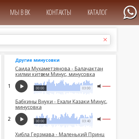
МЫ В ВК
КОНТАКТЫ
КАТАЛОГ
Другие минусовки
Саида Мухаметзянова - Балачактан
килми китәсем Минус, минусовка
00:00
03:00
Бабкины Внуки - Ехали Казаки Минус,
минусовка
00:00
03:40
Хибла Герзмава - Маленький Принц