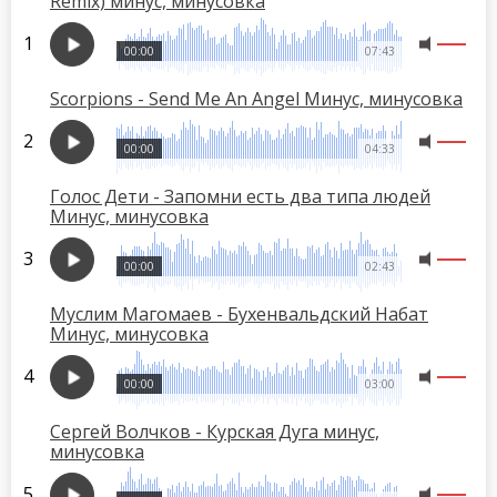
Remix) минус, минусовка
00:00
07:43
Scorpions - Send Me An Angel Минус, минусовка
00:00
04:33
Голос Дети - Запомни есть два типа людей
Минус, минусовка
00:00
02:43
Муслим Магомаев - Бухенвальдский Набат
Минус, минусовка
00:00
03:00
Сергей Волчков - Курская Дуга минус,
минусовка