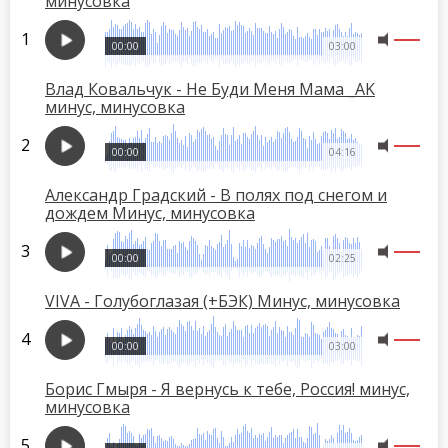
минусовка
00:00
03:00
Влад Ковальчук - Не Буди Меня Мама _AK
минус, минусовка
00:00
04:16
Александр Градский - В полях под снегом и
дождем Минус, минусовка
00:00
02:25
VIVA - Голубоглазая (+БЭК) Минус, минусовка
00:00
03:00
Борис Гмыря - Я вернусь к тебе, Россия! минус,
минусовка