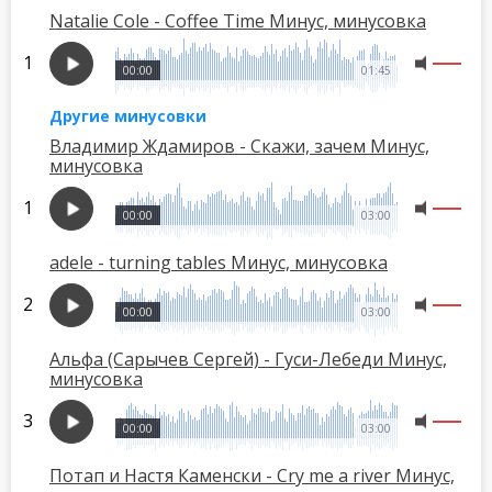
Natalie Cole - Coffee Time Минус, минусовка
00:00
01:45
Другие минусовки
Владимир Ждамиров - Скажи, зачем Минус,
минусовка
00:00
03:00
adele - turning tables Минус, минусовка
00:00
03:00
Альфа (Сарычев Сергей) - Гуси-Лебеди Минус,
минусовка
00:00
03:00
Потап и Настя Каменски - Cry me a river Минус,