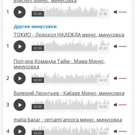
Блеснул Минус, минусовка
00:00
01:45
Другие минусовки
ТОКИО - Ледокол НАДЕЖДА минус, минусовка
00:00
05:22
Поп-хор Команда Тайм - Мама Минус,
минусовка
00:00
04:23
Валерий Леонтьев - Кабаре Минус, минусовка
00:00
02:00
matia bazar - cercami ancora минус, минусовка
00:00
04:09