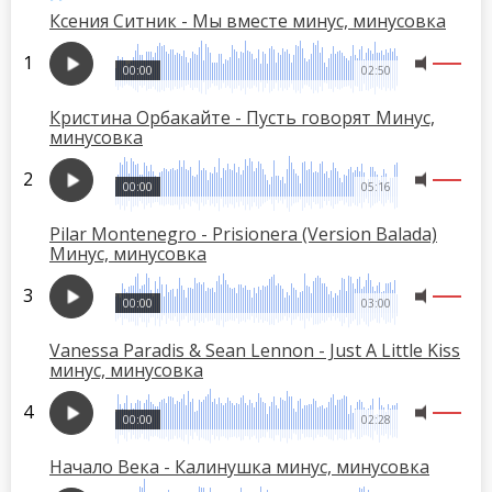
Ксения Ситник - Мы вместе минус, минусовка
00:00
02:50
Кристина Орбакайте - Пусть говорят Минус,
минусовка
00:00
05:16
Pilar Montenegro - Prisionera (Version Balada)
Минус, минусовка
00:00
03:00
Vanessa Paradis & Sean Lennon - Just A Little Kiss
минус, минусовка
00:00
02:28
Начало Века - Калинушка минус, минусовка