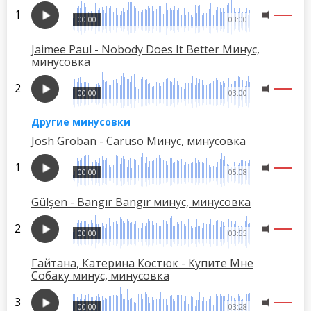
00:00
03:00
Jaimee Paul - Nobody Does It Better Минус,
минусовка
00:00
03:00
Другие минусовки
Josh Groban - Caruso Минус, минусовка
00:00
05:08
Gülşen - Bangır Bangır минус, минусовка
00:00
03:55
Гайтана, Катерина Костюк - Купите Мне
Собаку минус, минусовка
00:00
03:28