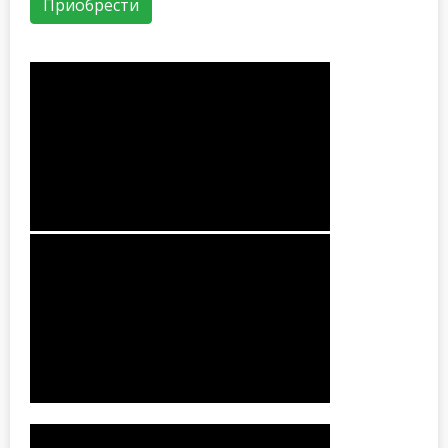
Приобрести