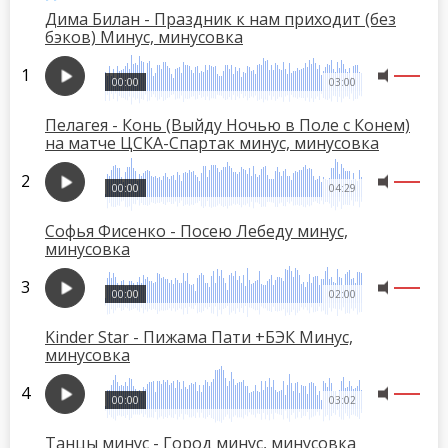
Дима Билан - Праздник к нам приходит (без
бэков) Минус, минусовка
00:00
03:00
Пелагея - Конь (Выйду Ночью в Поле с Конем)
на матче ЦСКА-Спартак минус, минусовка
00:00
04:29
Софья Фисенко - Посею Лебеду минус,
минусовка
00:00
02:00
Kinder Star - Пижама Пати +БЭК Минус,
минусовка
00:00
03:02
Танцы минус - Город минус, минусовка