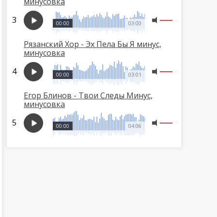
минусовка
00:00
03:00
Рязанский Хор - Эх Пела Бы Я минус,
минусовка
00:00
03:01
Егор Блинов - Твои Следы Минус,
минусовка
00:00
04:06