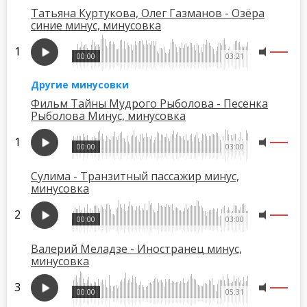
Татьяна Куртукова, Олег Газманов - Озёра
синие минус, минусовка
00:00
03:21
Другие минусовки
Фильм Тайны Мудрого Рыболова - Песенка
Рыболова Минус, минусовка
00:00
03:00
Сулима - Транзитный пассажир минус,
минусовка
00:00
03:00
Валерий Меладзе - Иностранец минус,
минусовка
00:00
05:31