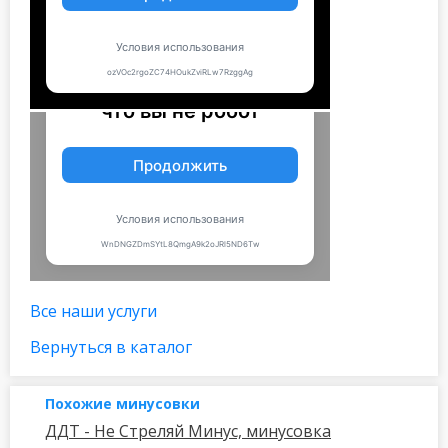
Все наши услуги
Вернуться в каталог
Похожие минусовки
ДДТ - Не Стреляй Минус, минусовка