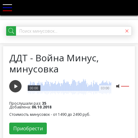
ДДТ - Война Минус,
минусовка
00:00
03:00
Прослушали раз:
35
Добавлена:
06.10.2018
Стоимость минусовок - от 1490 до 2490 руб.
Приобрести