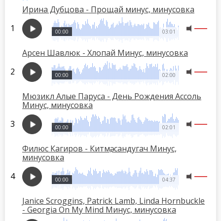
Ирина Дубцова - Прощай минус, минусовка
00:00
03:01
Арсен Шавлюк - Хлопай Минус, минусовка
00:00
02:00
Мюзикл Алые Паруса - День Рождения Ассоль
Минус, минусовка
00:00
02:01
Филюс Кагиров - Китмә, сандугач Минус,
минусовка
00:00
04:37
Janice Scroggins, Patrick Lamb, Linda Hornbuckle
- Georgia On My Mind Минус, минусовка