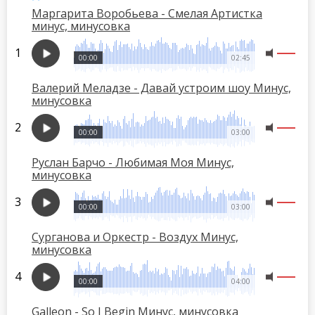
Маргарита Воробьева - Смелая Артистка
минус, минусовка
00:00
02:45
Валерий Меладзе - Давай устроим шоу Минус,
минусовка
00:00
03:00
Руслан Барчо - Любимая Моя Минус,
минусовка
00:00
03:00
Сурганова и Оркестр - Воздух Минус,
минусовка
00:00
04:00
Galleon - So I Begin Минус, минусовка