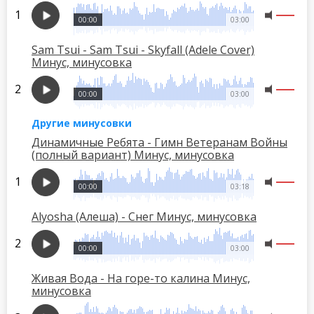
00:00
03:00
Sam Tsui - Sam Tsui - Skyfall (Adele Cover)
Минус, минусовка
00:00
03:00
Другие минусовки
Динамичные Ребята - Гимн Ветеранам Войны
(полный вариант) Минус, минусовка
00:00
03:18
Alyosha (Алеша) - Снег Минус, минусовка
00:00
03:00
Живая Вода - На горе-то калина Минус,
минусовка